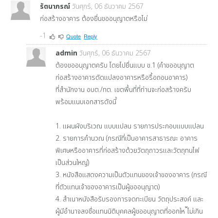
รัตนาภรณ์
วันศุกร์, 06 ธันวาคม 2567
ก่อสร้างอาคาร ต้องยื่นขออนุญาตหรือไม่
-1
Quote
Reply
admin
วันศุกร์, 06 ธันวาคม 2567
ต้องขออนุญาตครับ โดยไปยื่นแบบ ข.1 (คำขออนุญาต
ก่อสร้างอาคารดัดแปลงอาคารหรือรื้อถอนอาคาร)
ที่สำนักงาน อบต./ทต. เขตพื้นที่ที่ท่านจะก่อสร้างครับ
พร้อมแนบเอกสารดังนี้
1. แผนผังบริเวณ แบบแปลน รายการประกอบแบบแปลน
2. รายการคำนวณ (กรณีที่เป็นอาคารสาธารณะ อาคาร
พิเศษหรืออาคารที่ก่อสร้างด้วยวัตถุถาวรและวัตถุทนไฟ
เป็นส่วนใหญ่)
3. หนังสือแสดงความเป็นตัวแทนของเจ้าของอาคาร (กรณี
ที่ตัวแทนเจ้าของอาคารเป็นผู้ขออนุญาต)
4. สำเนาหนังสือรับรองการจดทะเบียน วัตถุประสงค์ และ
ผู้มีอำนาจลงชื่อแทนนิติบุคคลผู้ขออนุญาตที่ออกให ้ไม่เกิน