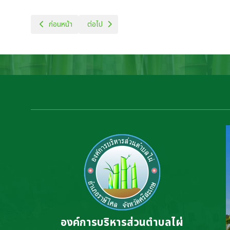
เนื้อหาก่อนหน้า: แผนพัฒนาท้องถิ่น
เนื้อหาถัดไป: รายงานผลการดำเนินงาน
ก่อนหน้า
ต่อไป
องค์การบริหารส่วนตำบลไผ่